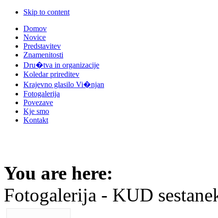
Skip to content
Domov
Novice
Predstavitev
Znamenitosti
Dru�tva in organizacije
Koledar prireditev
Krajevno glasilo Vi�njan
Fotogalerija
Povezave
Kje smo
Kontakt
You are here:
Fotogalerija - KUD sestane