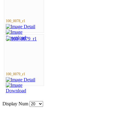
100_0078_r1
100_0079_r1
Display Num